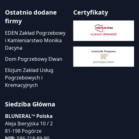
Ostatnio dodane
Certyfikaty
firmy
EDEN Zakład Pogrzebowy
i Kamieniarstwo Monika
Dacyna
Dom Pogrzebowy Elwan
Elizjum Zakład Usług
Pogrzebowych i
Kremacyjnych
Siedziba Główna
BLUNERAL™ Polska
Aleja Iberyjska 10 / 2
81-198 Pogórze
NIP:
586-218-89-90