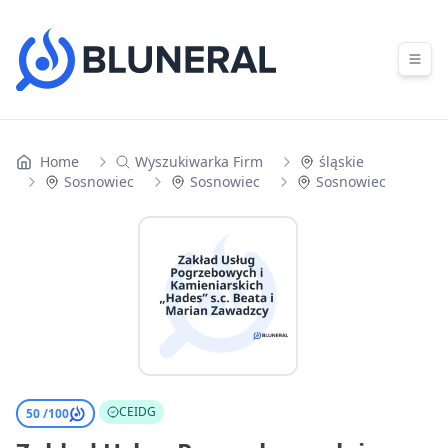
Skip to content
Home
Wyszukiwarka Firm
śląskie
Sosnowiec
Sosnowiec
Sosnowiec
CEIDG
50 /
100