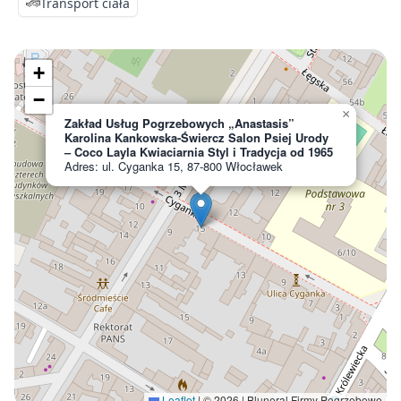
Transport ciała
+
−
×
Zakład Usług Pogrzebowych „Anastasis”
Karolina Kankowska-Świercz Salon Psiej Urody
– Coco Layla Kwiaciarnia Styl i Tradycja od 1965
Adres: ul. Cyganka 15, 87-800 Włocławek
Leaflet
|
© 2026 | Bluneral Firmy Pogrzebowe