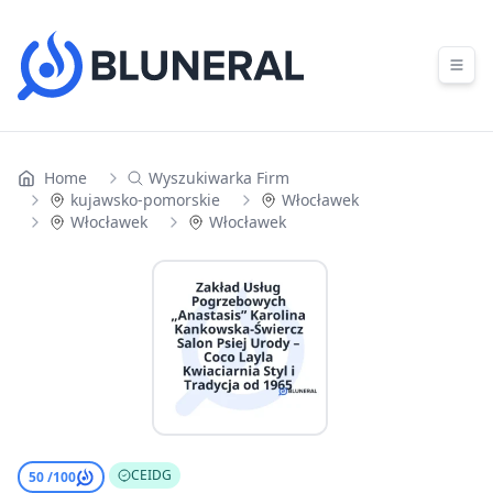
Skip to content
Home
Wyszukiwarka Firm
kujawsko-pomorskie
Włocławek
Włocławek
Włocławek
CEIDG
50 /
100