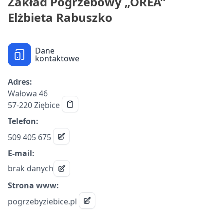
Zakład Pogrzebowy „OREA”
Elżbieta Rabuszko
Dane
kontaktowe
Adres:
Wałowa 46
57-220 Ziębice
Telefon:
509 405 675
E-mail:
brak danych
Strona www:
pogrzebyziebice.pl