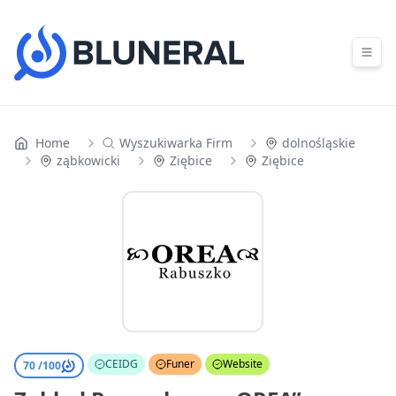
Skip to content
Home
Wyszukiwarka Firm
dolnośląskie
ząbkowicki
Ziębice
Ziębice
CEIDG
Funer
Website
70 /
100