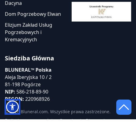
Dacyna
Dom Pogrzebowy Elwan
Elizjum Zakład Usług
Pogrzebowych i
Kremacyjnych
Siedziba Główna
BLUNERAL™ Polska
Aleja Iberyjska 10 / 2
81-198 Pogórze
NIP:
586-218-89-90
REGON:
220968926
© 2026 Bluneral.com. Wszystkie prawa zastrzeżone.
Polityka prywatności
Regulamin Bluneral