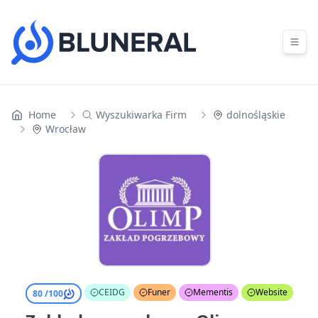
Skip to content
Home
Wyszukiwarka Firm
dolnośląskie
Wrocław
CEIDG
Funer
Mementis
Website
80 /
100