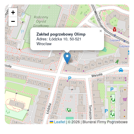
+
−
×
Zakład pogrzebowy Olimp
Adres: Łódzka 10, 50-521
Wrocław
Leaflet
|
© 2026 | Bluneral Firmy Pogrzebowe