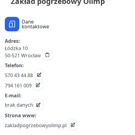
Zakład pogrzebowy Olimp
Dane
kontaktowe
Adres:
Łódzka 10
50-521 Wrocław
Telefon:
570 43 44 88
794 161 009
E-mail:
brak danych
Strona www:
zakladpogrzebowyolimp.pl