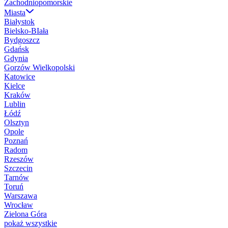
Zachodniopomorskie
Miasta
Białystok
Bielsko-BIała
Bydgoszcz
Gdańsk
Gdynia
Gorzów Wielkopolski
Katowice
Kielce
Kraków
Lublin
Łódź
Olsztyn
Opole
Poznań
Radom
Rzeszów
Szczecin
Tarnów
Toruń
Warszawa
Wrocław
Zielona Góra
pokaż wszystkie