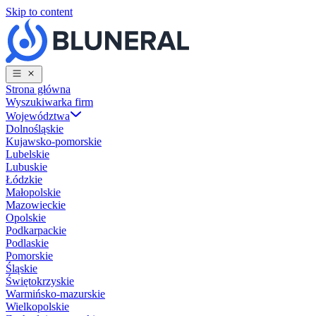
Skip to content
Strona główna
Wyszukiwarka firm
Województwa
Dolnośląskie
Kujawsko-pomorskie
Lubelskie
Lubuskie
Łódzkie
Małopolskie
Mazowieckie
Opolskie
Podkarpackie
Podlaskie
Pomorskie
Śląskie
Świętokrzyskie
Warmińsko-mazurskie
Wielkopolskie