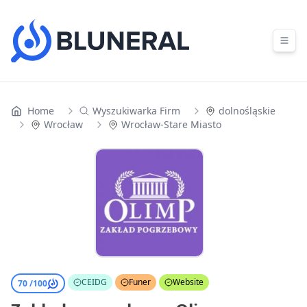
Skip to content
Home
Wyszukiwarka Firm
dolnośląskie
Wrocław
Wrocław-Stare Miasto
CEIDG
Funer
Website
70 /
100