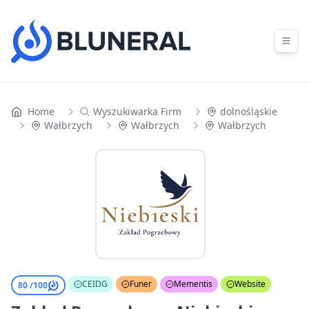
Skip to content
Home
Wyszukiwarka Firm
dolnośląskie
Wałbrzych
Wałbrzych
Wałbrzych
CEIDG
Funer
Mementis
Website
80 /
100