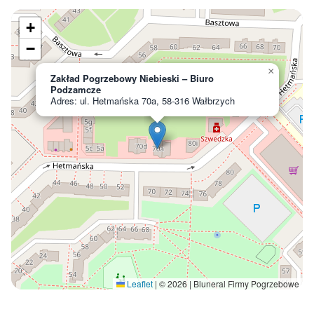
+
−
×
Zakład Pogrzebowy Niebieski – Biuro
Podzamcze
Adres: ul. Hetmańska 70a, 58-316 Wałbrzych
Leaflet
|
© 2026 | Bluneral Firmy Pogrzebowe