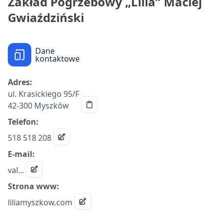
Zakład Pogrzebowy „Lilia” Maciej
Gwiaździński
Dane
kontaktowe
Adres:
ul. Krasickiego 95/F
42-300 Myszków
Telefon:
518 518 208
E-mail:
val...
Strona www:
liliamyszkow.com