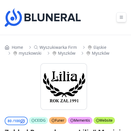
Skip to content
Home
Wyszukiwarka Firm
śląskie
myszkowski
Myszków
Myszków
CEIDG
Funer
Mementis
Website
80 /
100