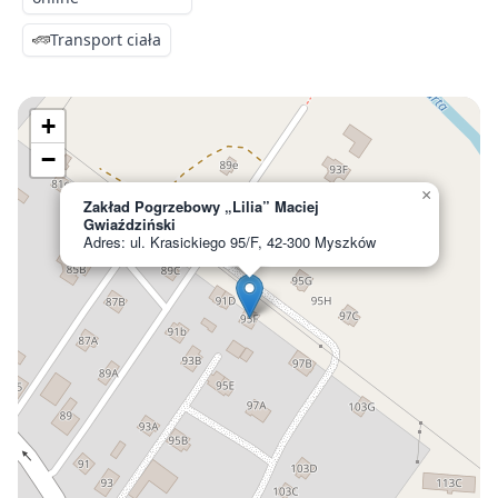
Transport ciała
+
−
×
Zakład Pogrzebowy „Lilia” Maciej
Gwiaździński
Adres: ul. Krasickiego 95/F, 42-300 Myszków