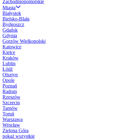
Zachodniopomorskie
Miasta
Białystok
Bielsko-BIała
Bydgoszcz
Gdańsk
Gdynia
Gorzów Wielkopolski
Katowice
Kielce
Kraków
Lublin
Łódź
Olsztyn
Opole
Poznań
Radom
Rzeszów
Szczecin
Tarnów
Toruń
Warszawa
Wrocław
Zielona Góra
pokaż wszystkie