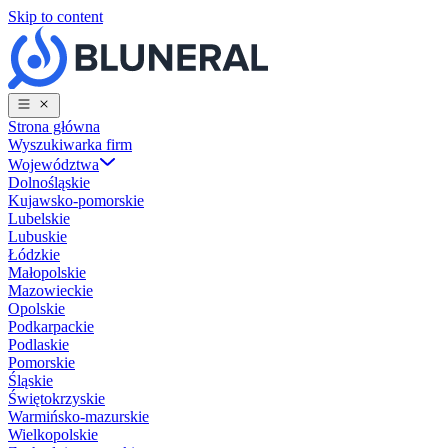
Skip to content
Strona główna
Wyszukiwarka firm
Województwa
Dolnośląskie
Kujawsko-pomorskie
Lubelskie
Lubuskie
Łódzkie
Małopolskie
Mazowieckie
Opolskie
Podkarpackie
Podlaskie
Pomorskie
Śląskie
Świętokrzyskie
Warmińsko-mazurskie
Wielkopolskie