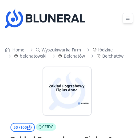
Skip to content
Home
Wyszukiwarka Firm
łódzkie
bełchatowski
Bełchatów
Bełchatów
CEIDG
50 /
100