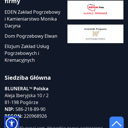
firmy
EDEN Zakład Pogrzebowy
i Kamieniarstwo Monika
Dacyna
Dom Pogrzebowy Elwan
Elizjum Zakład Usług
Pogrzebowych i
Kremacyjnych
Siedziba Główna
BLUNERAL™ Polska
Aleja Iberyjska 10 / 2
81-198 Pogórze
NIP:
586-218-89-90
REGON:
220968926
© 2026 Bluneral.com. Wszystkie prawa zastrzeżone.