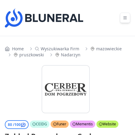
Skip to content
Home
Wyszukiwarka Firm
mazowieckie
pruszkowski
Nadarzyn
CEIDG
Funer
Mementis
Website
80 /
100