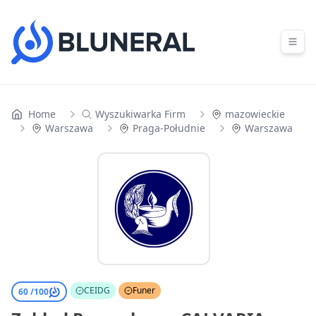
Skip to content
Home
Wyszukiwarka Firm
mazowieckie
Warszawa
Praga-Południe
Warszawa
CEIDG
Funer
60 /
100