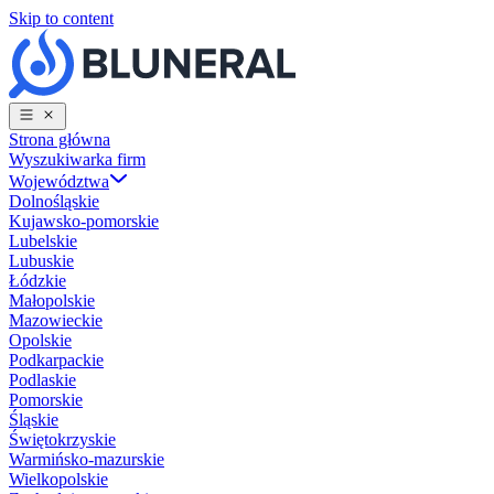
Skip to content
Strona główna
Wyszukiwarka firm
Województwa
Dolnośląskie
Kujawsko-pomorskie
Lubelskie
Lubuskie
Łódzkie
Małopolskie
Mazowieckie
Opolskie
Podkarpackie
Podlaskie
Pomorskie
Śląskie
Świętokrzyskie
Warmińsko-mazurskie
Wielkopolskie