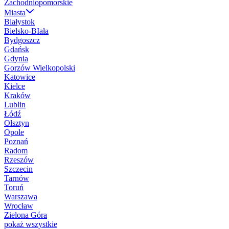
Zachodniopomorskie
Miasta
Białystok
Bielsko-BIała
Bydgoszcz
Gdańsk
Gdynia
Gorzów Wielkopolski
Katowice
Kielce
Kraków
Lublin
Łódź
Olsztyn
Opole
Poznań
Radom
Rzeszów
Szczecin
Tarnów
Toruń
Warszawa
Wrocław
Zielona Góra
pokaż wszystkie