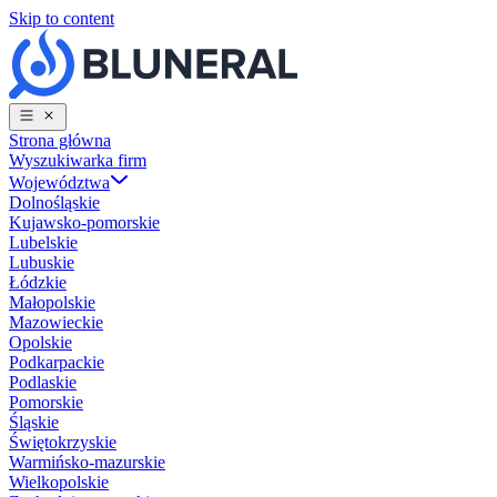
Skip to content
Strona główna
Wyszukiwarka firm
Województwa
Dolnośląskie
Kujawsko-pomorskie
Lubelskie
Lubuskie
Łódzkie
Małopolskie
Mazowieckie
Opolskie
Podkarpackie
Podlaskie
Pomorskie
Śląskie
Świętokrzyskie
Warmińsko-mazurskie
Wielkopolskie