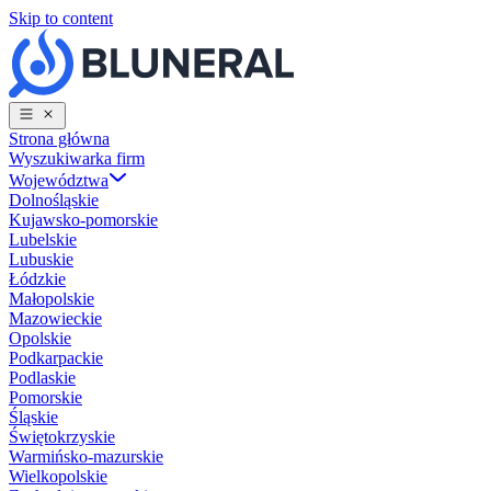
Skip to content
Strona główna
Wyszukiwarka firm
Województwa
Dolnośląskie
Kujawsko-pomorskie
Lubelskie
Lubuskie
Łódzkie
Małopolskie
Mazowieckie
Opolskie
Podkarpackie
Podlaskie
Pomorskie
Śląskie
Świętokrzyskie
Warmińsko-mazurskie
Wielkopolskie