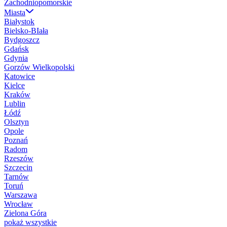
Zachodniopomorskie
Miasta
Białystok
Bielsko-BIała
Bydgoszcz
Gdańsk
Gdynia
Gorzów Wielkopolski
Katowice
Kielce
Kraków
Lublin
Łódź
Olsztyn
Opole
Poznań
Radom
Rzeszów
Szczecin
Tarnów
Toruń
Warszawa
Wrocław
Zielona Góra
pokaż wszystkie