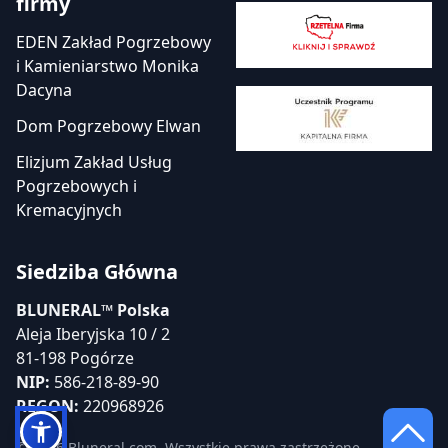
firmy
EDEN Zakład Pogrzebowy
i Kamieniarstwo Monika
Dacyna
Dom Pogrzebowy Elwan
Elizjum Zakład Usług
Pogrzebowych i
Kremacyjnych
Siedziba Główna
BLUNERAL™ Polska
Aleja Iberyjska 10 / 2
81-198 Pogórze
NIP:
586-218-89-90
REGON:
220968926
© 2026 Bluneral.com. Wszystkie prawa zastrzeżone.