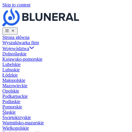
Skip to content
Strona główna
Wyszukiwarka firm
Województwa
Dolnośląskie
Kujawsko-pomorskie
Lubelskie
Lubuskie
Łódzkie
Małopolskie
Mazowieckie
Opolskie
Podkarpackie
Podlaskie
Pomorskie
Śląskie
Świętokrzyskie
Warmińsko-mazurskie
Wielkopolskie