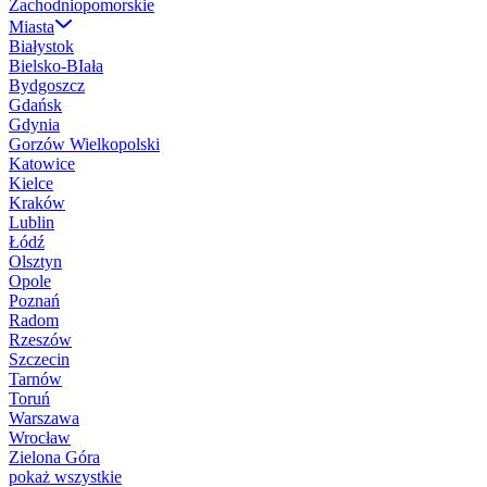
Zachodniopomorskie
Miasta
Białystok
Bielsko-BIała
Bydgoszcz
Gdańsk
Gdynia
Gorzów Wielkopolski
Katowice
Kielce
Kraków
Lublin
Łódź
Olsztyn
Opole
Poznań
Radom
Rzeszów
Szczecin
Tarnów
Toruń
Warszawa
Wrocław
Zielona Góra
pokaż wszystkie