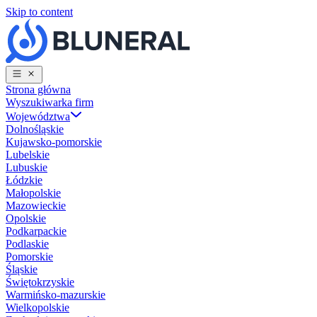
Skip to content
Strona główna
Wyszukiwarka firm
Województwa
Dolnośląskie
Kujawsko-pomorskie
Lubelskie
Lubuskie
Łódzkie
Małopolskie
Mazowieckie
Opolskie
Podkarpackie
Podlaskie
Pomorskie
Śląskie
Świętokrzyskie
Warmińsko-mazurskie
Wielkopolskie