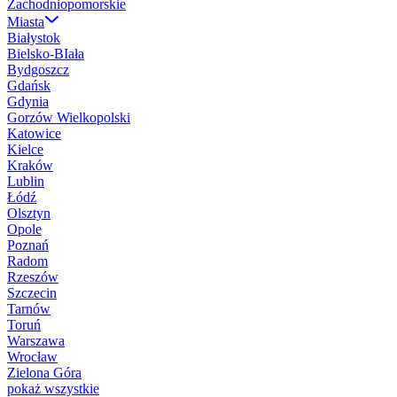
Zachodniopomorskie
Miasta
Białystok
Bielsko-BIała
Bydgoszcz
Gdańsk
Gdynia
Gorzów Wielkopolski
Katowice
Kielce
Kraków
Lublin
Łódź
Olsztyn
Opole
Poznań
Radom
Rzeszów
Szczecin
Tarnów
Toruń
Warszawa
Wrocław
Zielona Góra
pokaż wszystkie