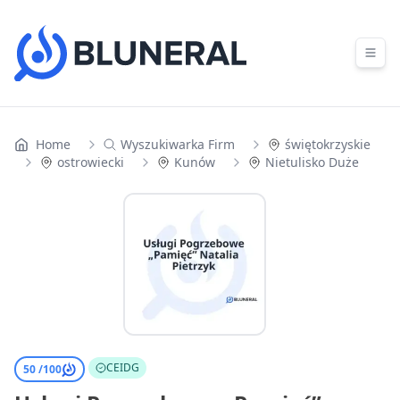
Skip to content
Home
Wyszukiwarka Firm
świętokrzyskie
ostrowiecki
Kunów
Nietulisko Duże
CEIDG
50 /
100