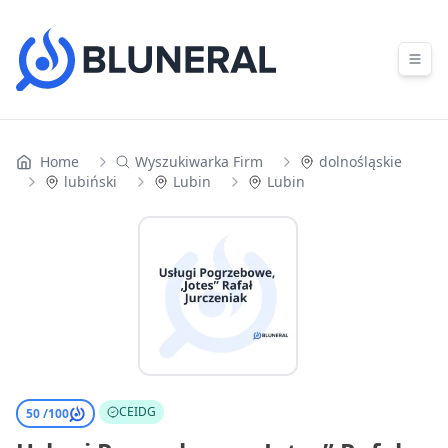
Skip to content
Home
Wyszukiwarka Firm
dolnośląskie
lubiński
Lubin
Lubin
CEIDG
50 /
100