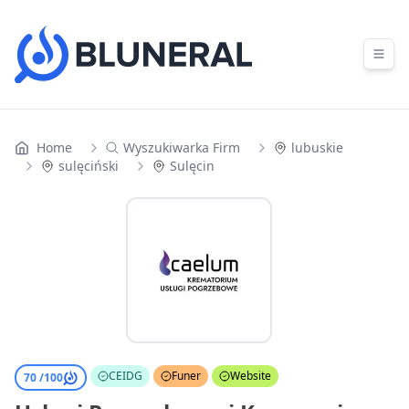
Skip to content
Home
Wyszukiwarka Firm
lubuskie
sulęciński
Sulęcin
CEIDG
Funer
Website
70 /
100