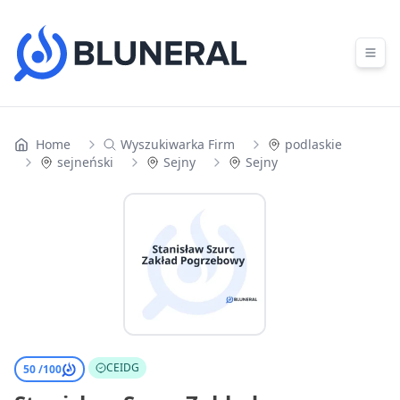
Skip to content
Home
Wyszukiwarka Firm
podlaskie
sejneński
Sejny
Sejny
CEIDG
50 /
100