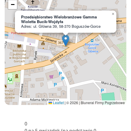
−
×
Przedsiębiorstwo Wielobranżowe Gamma
Wioletta Bucik-Wojdyła
Adres: ul. Główna 39, 58-370 Boguszów-Gorce
Leaflet
|
© 2026 | Bluneral Firmy Pogrzebowe
0
0 na 5 gwiazdek (na podstawie 0