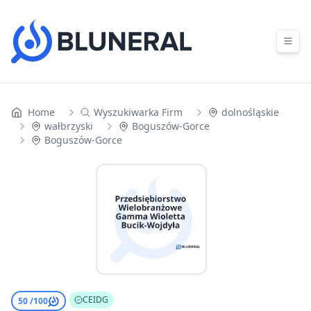
Skip to content
Home
Wyszukiwarka Firm
dolnośląskie
wałbrzyski
Boguszów-Gorce
Boguszów-Gorce
CEIDG
50 /
100