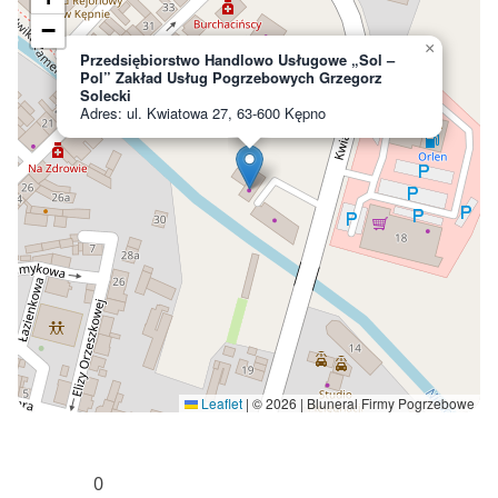
−
×
Przedsiębiorstwo Handlowo Usługowe „Sol –
Pol” Zakład Usług Pogrzebowych Grzegorz
Solecki
Adres: ul. Kwiatowa 27, 63-600 Kępno
Leaflet
|
© 2026 | Bluneral Firmy Pogrzebowe
0