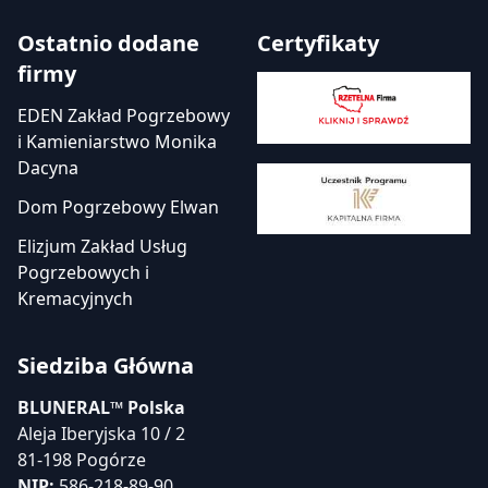
Ostatnio dodane
Certyfikaty
firmy
EDEN Zakład Pogrzebowy
i Kamieniarstwo Monika
Dacyna
Dom Pogrzebowy Elwan
Elizjum Zakład Usług
Pogrzebowych i
Kremacyjnych
Siedziba Główna
BLUNERAL™ Polska
Aleja Iberyjska 10 / 2
81-198 Pogórze
NIP:
586-218-89-90