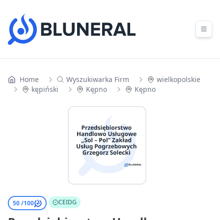
Skip to content
Home
Wyszukiwarka Firm
wielkopolskie
kępiński
Kępno
Kępno
CEIDG
50 /
100