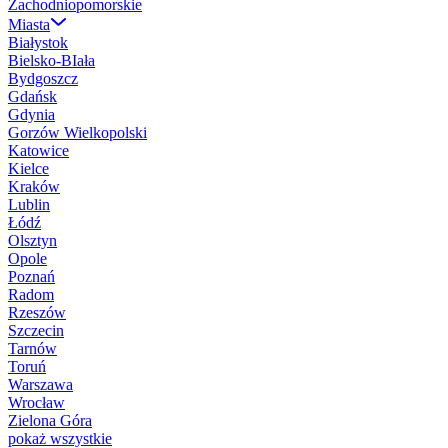
Zachodniopomorskie
Miasta
Białystok
Bielsko-BIała
Bydgoszcz
Gdańsk
Gdynia
Gorzów Wielkopolski
Katowice
Kielce
Kraków
Lublin
Łódź
Olsztyn
Opole
Poznań
Radom
Rzeszów
Szczecin
Tarnów
Toruń
Warszawa
Wrocław
Zielona Góra
pokaż wszystkie