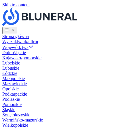
Skip to content
Strona główna
Wyszukiwarka firm
Województwa
Dolnośląskie
Kujawsko-pomorskie
Lubelskie
Lubuskie
Łódzkie
Małopolskie
Mazowieckie
Opolskie
Podkarpackie
Podlaskie
Pomorskie
Śląskie
Świętokrzyskie
Warmińsko-mazurskie
Wielkopolskie