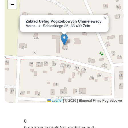
−
×
Zakład Usług Pogrzebowych Chmielewscy
Adres: ul. Sobieskiego 35, 88-400 Żnin
Leaflet
|
© 2026 | Bluneral Firmy Pogrzebowe
0
0 na 5 gwiazdek (na podstawie 0