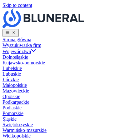
Skip to content
Strona główna
Wyszukiwarka firm
Województwa
Dolnośląskie
Kujawsko-pomorskie
Lubelskie
Lubuskie
Łódzkie
Małopolskie
Mazowieckie
Opolskie
Podkarpackie
Podlaskie
Pomorskie
Śląskie
Świętokrzyskie
Warmińsko-mazurskie
Wielkopolskie