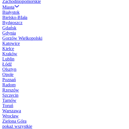
Zachodniopomorskie
Miasta
Białystok
Bielsko-BIała
Bydgoszcz
Gdańsk
Gdynia
Gorzów Wielkopolski
Katowice
Kielce
Kraków
Lublin
Łódź
Olsztyn
Opole
Poznań
Radom
Rzeszów
Szczecin
Tarnów
Toruń
Warszawa
Wrocław
Zielona Góra
pokaż wszystkie