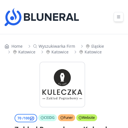
Skip to content
Home
Wyszukiwarka Firm
śląskie
Katowice
Katowice
Katowice
CEIDG
Funer
Website
70 /
100