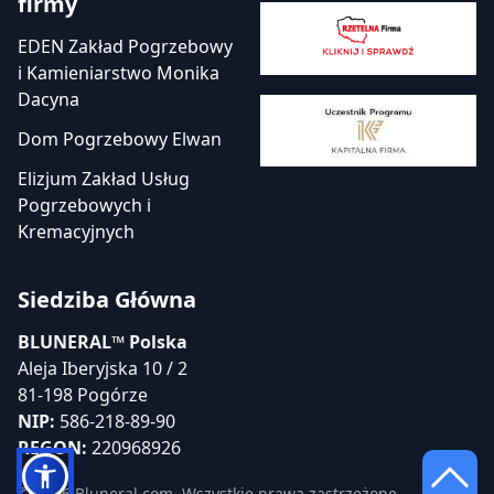
firmy
EDEN Zakład Pogrzebowy
i Kamieniarstwo Monika
Dacyna
Dom Pogrzebowy Elwan
Elizjum Zakład Usług
Pogrzebowych i
Kremacyjnych
Siedziba Główna
BLUNERAL™ Polska
Aleja Iberyjska 10 / 2
81-198 Pogórze
NIP:
586-218-89-90
REGON:
220968926
© 2026 Bluneral.com. Wszystkie prawa zastrzeżone.