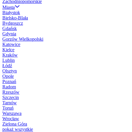
Zachodniopomorskie
Miasta
Białystok
Bielsko-BIała
Bydgoszcz
Gdańsk
Gdynia
Gorzów Wielkopolski
Katowice
Kielce
Kraków
Lublin
Łódź
Olsztyn
Opole
Poznań
Radom
Rzeszów
Szczecin
Tarnów
Toruń
Warszawa
Wrocław
Zielona Góra
pokaż wszystkie