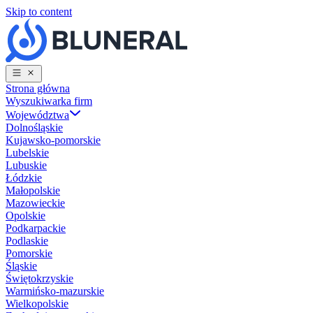
Skip to content
Strona główna
Wyszukiwarka firm
Województwa
Dolnośląskie
Kujawsko-pomorskie
Lubelskie
Lubuskie
Łódzkie
Małopolskie
Mazowieckie
Opolskie
Podkarpackie
Podlaskie
Pomorskie
Śląskie
Świętokrzyskie
Warmińsko-mazurskie
Wielkopolskie