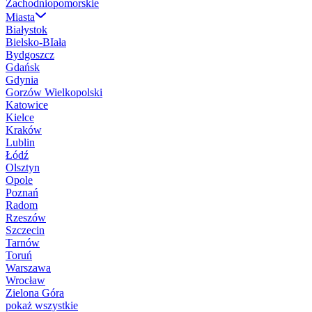
Zachodniopomorskie
Miasta
Białystok
Bielsko-BIała
Bydgoszcz
Gdańsk
Gdynia
Gorzów Wielkopolski
Katowice
Kielce
Kraków
Lublin
Łódź
Olsztyn
Opole
Poznań
Radom
Rzeszów
Szczecin
Tarnów
Toruń
Warszawa
Wrocław
Zielona Góra
pokaż wszystkie