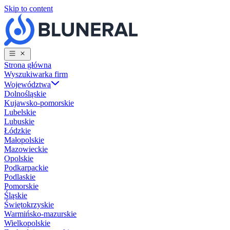
Skip to content
Strona główna
Wyszukiwarka firm
Województwa
Dolnośląskie
Kujawsko-pomorskie
Lubelskie
Lubuskie
Łódzkie
Małopolskie
Mazowieckie
Opolskie
Podkarpackie
Podlaskie
Pomorskie
Śląskie
Świętokrzyskie
Warmińsko-mazurskie
Wielkopolskie