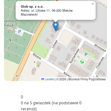
×
Glob sp. z o.o.
Adres: ul. Liliowa 11, 06-200 Maków
Mazowiecki
Leaflet
|
© 2026 | Bluneral Firmy Pogrzebowe
0
0 na 5 gwiazdek (na podstawie 0
recenzji)