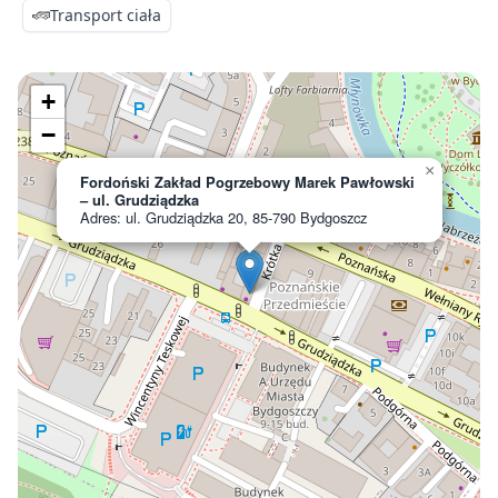
Transport ciała
+
−
×
Fordoński Zakład Pogrzebowy Marek Pawłowski
– ul. Grudziądzka
Adres: ul. Grudziądzka 20, 85-790 Bydgoszcz