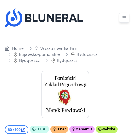
Skip to content
Home
Wyszukiwarka Firm
kujawsko-pomorskie
Bydgoszcz
Bydgoszcz
Bydgoszcz
CEIDG
Funer
Mementis
Website
80 /
100