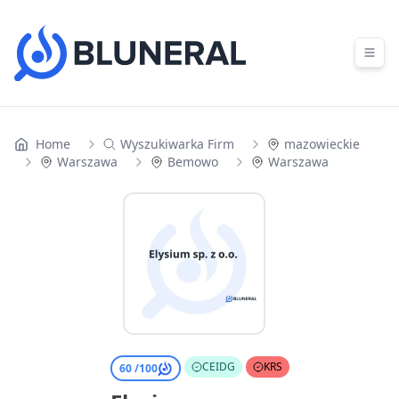
Skip to content
Home
Wyszukiwarka Firm
mazowieckie
Warszawa
Bemowo
Warszawa
CEIDG
KRS
60 /
100