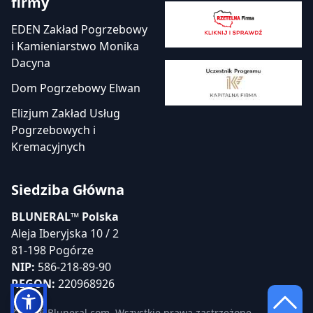
firmy
EDEN Zakład Pogrzebowy
i Kamieniarstwo Monika
Dacyna
Dom Pogrzebowy Elwan
Elizjum Zakład Usług
Pogrzebowych i
Kremacyjnych
Siedziba Główna
BLUNERAL™ Polska
Aleja Iberyjska 10 / 2
81-198 Pogórze
NIP:
586-218-89-90
REGON:
220968926
© 2026 Bluneral.com. Wszystkie prawa zastrzeżone.