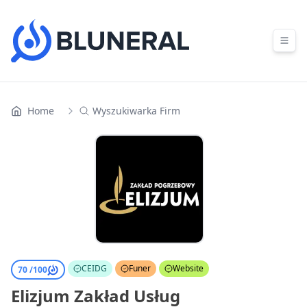
Skip to content
Home
Wyszukiwarka Firm
CEIDG
Funer
Website
70 /
100
Elizjum Zakład Usług