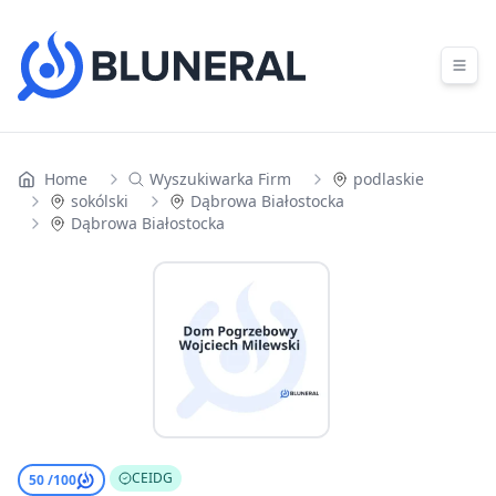
Skip to content
Home
Wyszukiwarka Firm
podlaskie
sokólski
Dąbrowa Białostocka
Dąbrowa Białostocka
CEIDG
50 /
100