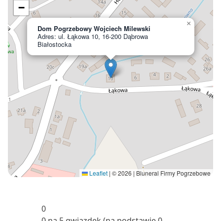
−
×
Dom Pogrzebowy Wojciech Milewski
Adres: ul. Łąkowa 10, 16-200 Dąbrowa
Białostocka
Leaflet
|
© 2026 | Bluneral Firmy Pogrzebowe
0
0 na 5 gwiazdek (na podstawie 0