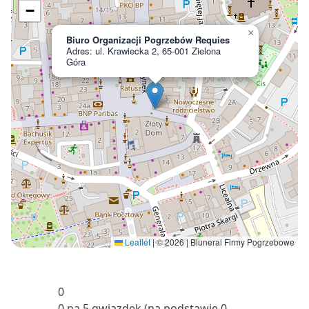
−
×
Biuro Organizacji Pogrzebów Requies
Adres: ul. Krawiecka 2, 65-001 Zielona
Góra
Leaflet
|
© 2026 | Bluneral Firmy Pogrzebowe
0
0 na 5 gwiazdek (na podstawie 0