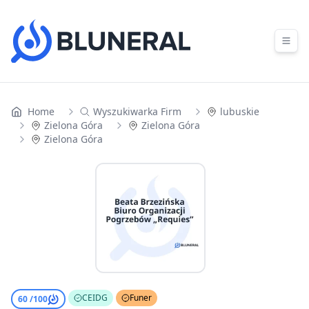
Skip to content
Home
Wyszukiwarka Firm
lubuskie
Zielona Góra
Zielona Góra
Zielona Góra
CEIDG
Funer
60 /
100